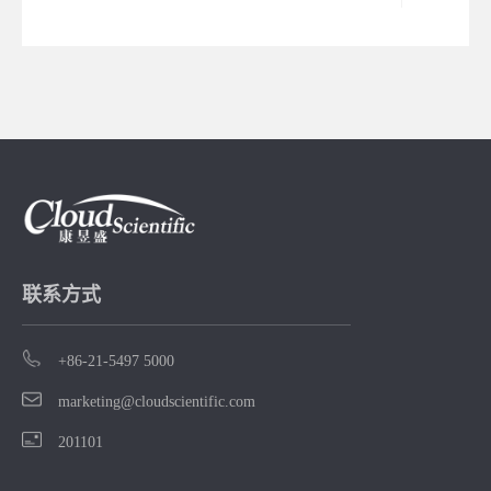
邀请海
业专
绕理性
新型抗
、成药
等议题
共探下
体药物
径！
联系方式
+86-21-5497 5000
marketing@cloudscientific.com
201101