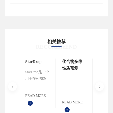
相关推荐
RECOMMeEND
届抗体
StarDrop
化合物多维
讲座报名
发现与
性质预测
拟筛选
StarDrop是一个
专题研
高成功
抗体药
用于在药物发
挑战、
与设计
现中辅助决
与策略
将于8月
策、帮助项目
READ MORE
在上海举
组快速确定高
MORE
READ MORE
READ M
结构驱
质量化合物的
I赋能为
软件。