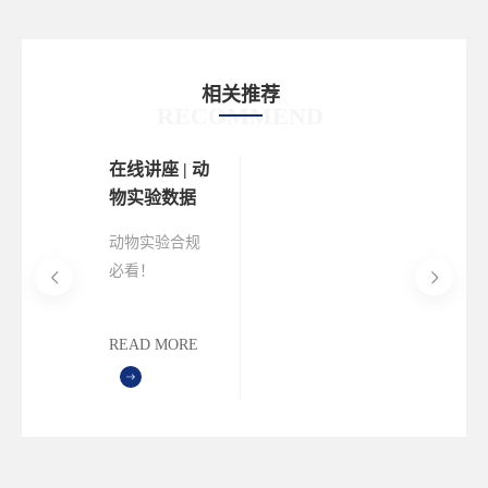
相关推荐
RECOMMEND
在线讲座 | 动
物实验数据
真实、可
动物实验合规
溯、合规
必看！
——国产
InvivoMaster线
InvivoMaster
上讲座解析药
一站式解决
READ MORE
效分析、无纸
方案
化记录、样本
管控、动物房
运维、伦理审
查全流程，助