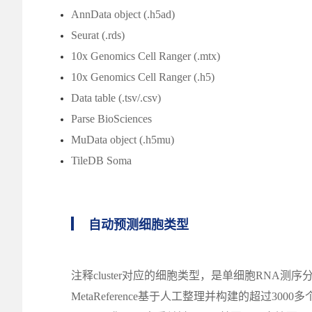
AnnData object (.h5ad)
Seurat (.rds)
10x Genomics Cell Ranger (.mtx)
10x Genomics Cell Ranger (.h5)
Data table (.tsv/.csv)
Parse BioSciences
MuData object (.h5mu)
TileDB Soma
自动预测细胞类型
注释cluster对应的细胞类型，是单细胞RNA测序分
MetaReference基于人工整理并构建的超过