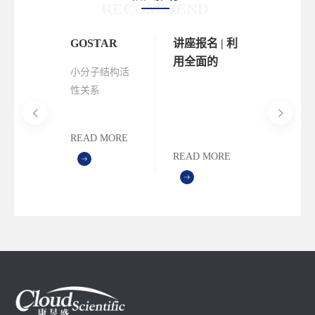
RECOMMEND
座 |
GOSTAR
讲座报名 | 利
网络研讨
TAR加
用全面的
利用
小分子结构活
驱动的
SAR数据库
GOST
性关系
我们将于2
研发：
— GOSTAR
化数据
（Structure
年12月1
SAR
加速药物发
的药物
Activity
（周四）
提升模
现
和发现
READ MORE
Relationship，
一场以 
能
MORE
READ MORE
READ M
SAR）人工校
GOSTA
验数据库
数据驱动
物设计与
为主题的
研讨会，
您参加！