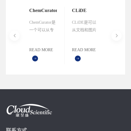
ChemCurator
CLiDE
ChemCurator是
CLiDE是可以
一个可以从专
从文档和图片
利、期刊文献
中提取化学结
和其他类型文
构的软件工
READ MORE
READ MORE
档快速提取化
具。
合物、Markush
化学结构和相
关生测数据的
高效桌面应用
程序。
联系方式