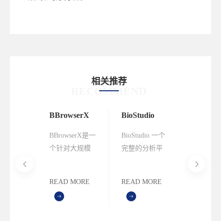
相关推荐
RECOMMEND
 | 利
BBrowserX
BioStudio
网络研讨
2Data
利用
BBrowserX是一
BioStudio 一个
特应性
Talk2D
个针对大规模
完整的分析平
为了更好
的T细
行精准
ata+BBr
单细胞数据集
台，使科学家
解Talk2D
”与
研究分
X Pro解析
的分析平台，
无需复杂的技
功能和应
READ MORE
READ MORE
皮炎的
配备人工智能
术即可拓展他
我们将举
MORE
READ M
态系
辅助功能，专
们的研究视
场网络研
海量单
为没有编码经
野。
会，介绍