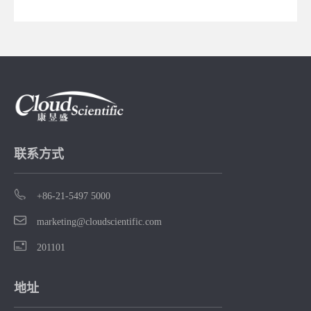
据锁定
验的科学家设
利用Talk2
胞群，
计。
进行跨研
通讯分
析。
关键配
体轴。感
朋友欢
讲座！
联系方式
+86-21-5497 5000
marketing@cloudscientific.com
201101
地址