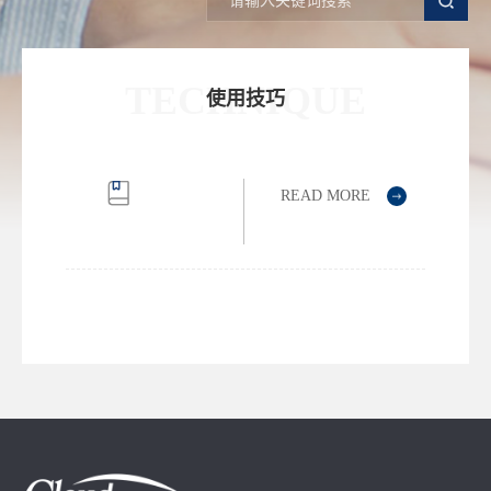
TECHNIQUE
使用技巧
READ MORE
StarDrop
教
程
苗
头
化
合
物
至
先