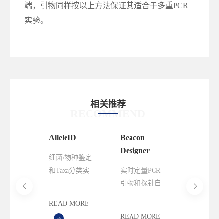
端，引物同样按以上方法保证其适合于多重PCR
实验。
相关推荐
RECOMMEND
ov生命科
AlleleID
Beacon
Primer
规数字
Designer
Premier
细菌/物种鉴定
决方案
I驱动的
和Taxa分类实
实时定量PCR
设计分析
发端到
验设计软件
引物和探针自
引物的综
期合规
动设计软件
软件
READ MORE
建原生
MORE
READ MORE
READ M