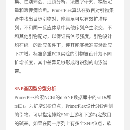
集、性别筛选、连锁分析、法医学研究、模板定
量和遗传病诊断。PrimerPlex算法在数百对引物集
合中找出目标引物对，能满足可以有效扩增序
列，不和同一反应体系中其他序列产生杂交，不
和其他引物配对，以保证高信号强度。引物设计
均在统一的反应条件下，使其能够标准实验反应
下扩增。标准多重PCR实验的引物被设计为不同
扩增长度，其中差异足够形成可识别的电泳谱
带。
SNP基因型分型分析
PrimerPlex检索NCBI的dbSNP数据库中的ssIDs和
rsIDs。为扩增SNP位点，PrimerPlex设计SNP两侧
的引物。可以指定排除SNP上游和下游特定数目
的碱基。如果在同一序列上有多个SNP位点，软