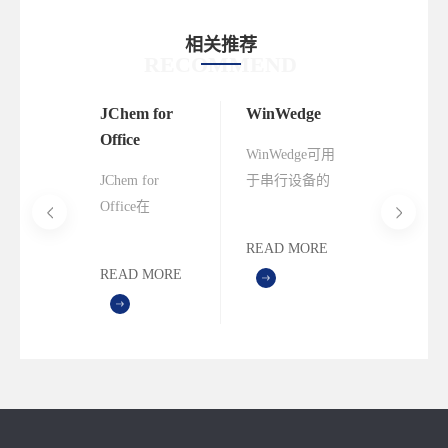
相关推荐
RECOMMEND
ebook
JChem for
WinWedge
BC-Wed
Office
以将
WinWedge可用
BC-Wed
ft Office
JChem for
于串行设备的
款操作非
 E-
Office在
数据采集软
单的数据
ook，并
Microsoft Office
件，包括仪
软件，主
MORE
READ MORE
READ M
E-
环境中集成了
表、天平或任
用于条形
READ MORE
ook 中使
化学结构可视
何RS232仪器。
描仪或者
osoft
化及处理，数
将数据直接输
简单的串
e® 应用程
据分析和报告
入到Excel，
备，如数
样不仅
功能。不仅可
Access或任何
尺和一些
麻烦耗
以在Excel，
Windows应用程
标尺。
动剪切
Word，
序或网页。 甚
过程，
PowerPoint文档
至可以将命令