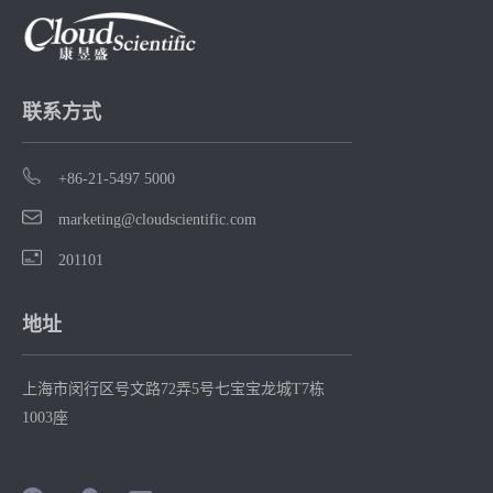
以加快
甚至Outlook电
发送到COM端
入的速
子邮件中直接
口，以便您可
免抄录
编辑、处理化
以通过热键、
生错
学结构，还可
按钮或DDE来
联系方式
以对化学结构
控制设备。
ook 还加
进行检索和分
+86-21-5497 5000
目和数
析。
marketing@cloudscientific.com
的功
201101
地址
上海市闵行区号文路72弄5号七宝宝龙城T7栋
1003座