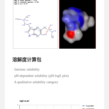
溶解度计算包
· Intrinsic solubility
· pH-dependent solubility (pH-logS plot)
· A qualitative solubility category