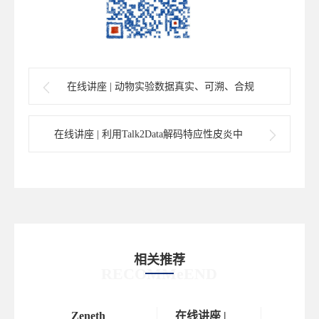
在线讲座 | 动物实验数据真实、可溯、合规
——国产InvivoMaster一站式解决方案
在线讲座 | 利用Talk2Data解码特应性皮炎中
的T细胞“攻”与“守”
相关推荐
RECOMMeEND
座 |
Zeneth
在线讲座 |
讲座报名