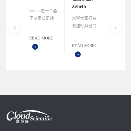
数
Zeneth
2023 I
Zeneth是一个基
"有依
10.1：符合监
指导原
crostic
于专家知识规
欢迎大家报名
由康昱盛
—用
管要求的化
的杂质
座重磅
则的化合物降
参加9月4日的
Lhasa Li
Across
合物强降解
毒性软
针对
解途径预测系
讲座，获取更
公司携手
硝胺杂
途径预测
估研讨
READ MORE
I无致癌
统。Zeneth是目
多关于化合物
的“2023 
定可接
暨Lha
MORE
READ MORE
READ M
定AI限
前仍在持续更
强降解预测的
M7指导
入限度
第四届
业痛
新的降解产物
知识和了解最
的杂质基
会（在
Read-
预测软件，该
新Zeneth的应用
性软件评
坛）
s方法逻
软件的核心是
案例！
讨会——
管接受
由Lhasa的科学
Lhasa
流程实
家收集并维护
届用户会
合杂
的海量的化合
7月6-7
理、合
物降解转化规
网络在线
参会学
则。
举办。