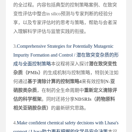
的全过程。内容包括典型的控制策略案例、在致突
变性评估中整合in silico预测与专家判断的经验分
享，以及专家评估时的思考与策略，帮助与会者深
入理解科学评估与监管实践的衔接。
3.
Comprehensive Strategies for Potentially Mutagenic
Impurity Formation and Control / 潜在致突变杂质的形
成与全面控制策略
本议程将深入探讨
潜在致突变性
杂质（PMIs）
的生成机制与控制策略，特别关注如
何通过
基于清除计算的控制策略4
来有效控制
N-亚
硝胺类杂质
，在制药全生命周期中
重新定义清除评
估的科学框架
。同时还将分享
NDSRIs（药物原料
相关亚硝胺杂质）
的最新研究思路。
4.
Make confident chemical safety decisions with Lhasa's
support / Lhasa助力更有把握的化学品安全决策
本议