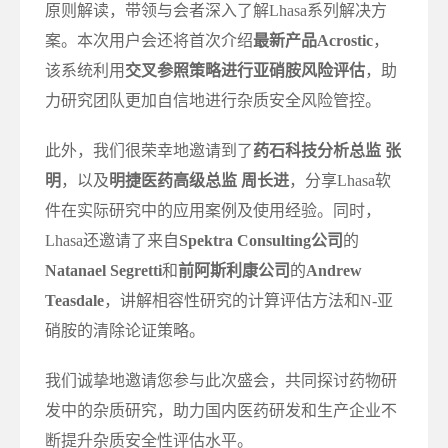
原则解读，带领与会者深入了解Lhasa系列解决方
案。本次用户会还将首次介绍
最新产品Acrostic
，
该系统利用
交叉参照策略进行亚硝胺风险评估
，助
力研究团队更加自信地进行杂质安全风险管控。
此外，我们很荣幸地邀请到了
药石科技分析总监 张
明
，以及
明捷医药高级总监 周长进
，分享Lhasa软
件在实际研究中的应用案例及使用经验。同时，
Lhasa还邀请了来自
Spektra Consulting公司
的
Natanael Segretti
和
前阿斯利康公司
的
Andrew
Teasdale
，讲解相容性研究的计算评估方法和N-亚
硝胺的清除论证策略。
我们诚挚地邀请您参与此次盛会，共同探讨药物研
发中的杂质研究，助力国内医药研发和生产企业不
断提升杂质安全性评估水平。