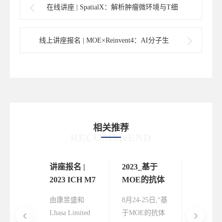
在线讲座 | SpatialX：解析肿瘤微环境与T细
胞分化的关联
线上讲座报名 | MOE×Reinvent4：AI分子生
成更简单、更高效
相关推荐
RECOMMeEND
座 |
讲座报名 |
2023_基于
在线讲座
数
2023 ICH M7
MOE的抗体
Nexus
"有依
指导原则下
药物设计培
介绍
crostic
由康昱盛和
8月24-25日,“基
本次讲座
—用
的杂质基因
训班
座重磅
Lhasa Limited
于MOE的抗体
重介绍包
Across
毒性软件评