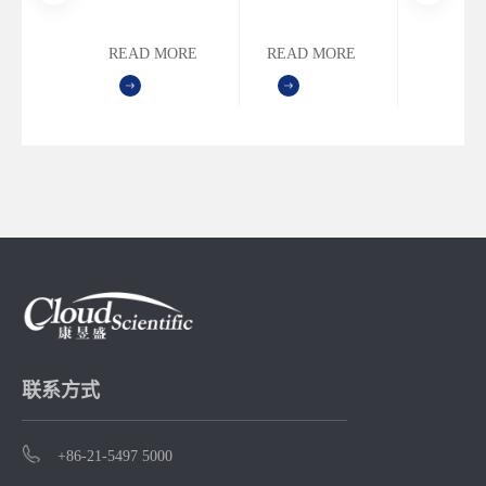
针对
公司携手举办
药物设计培训
EMA、U.
硝胺杂
估研讨会
I无致癌
的“2023 ICH
班”,在为期两天
FDA等
定可接
暨Lhasa中国
MORE
READ MORE
READ MORE
READ M
定AI限
M7指导原则下
的抗体药物设
构推崇的
入限度
第四届用户
业痛
的杂质基因毒
计培训班中，
分类方法
会（在线论
Read-
性软件评估研
您将和康先生
细解读致
坛）
s方法逻
讨会——暨
一起，使用目
度的五种
管接受
Lhasa中国第四
前主流的抗体
以及对应
流程实
届用户会”将于
模拟及设计软
限度值的
合杂
7月6-7日通过
件MOE，学习
图。
理、合
网络在线方式
如何利用计算
参会学
举办。
模拟技术进行
合理抗体设
计，加速您的
抗体药物开发
联系方式
进程。
+86-21-5497 5000