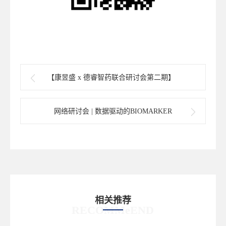
【康昱盛 x 德睿智药联合研讨会第二期】
ADMET Ranker™软件精准ADMET设计与优
化
网络研讨会 | 数据驱动的BIOMARKER
INSIGHTS：探索生物标志物、疾病、药物
与临床结果的关联网络
相关推荐
RECOMMeEND