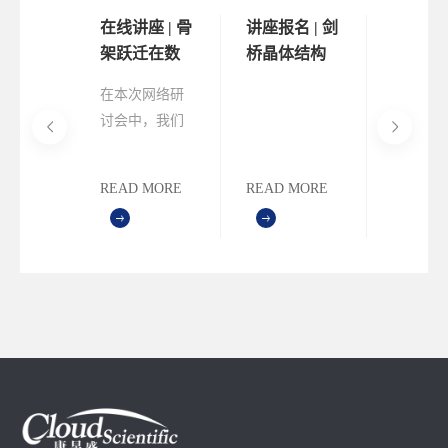
 | 晶
在线讲座 | 骨
讲座报名 | 剑
线上讲座
构知识
架跃迁在数
桥晶体结构
桥晶体
的晶型
字化药物设
数据中心
数据中
在本次网络研
别错过这
：
计中的应用
CCDC系列
CCDC
讨会中，我们
会，加入
C解决
在线讲座
在线讲
将展示一种计
的讲座，
解析
算工具，用于
您的科研
MORE
READ MORE
READ MORE
READ M
识别具有类似
箱，掌握
骨架的化合
软件的高
物，这些化合
用技巧。
物是药物设计
期待与您
的起点。CSD-
探索CC
CrossMiner软件
物研发中
可以帮助您识
限可能！
别可替代的骨
架并生成新的
创意，以进一