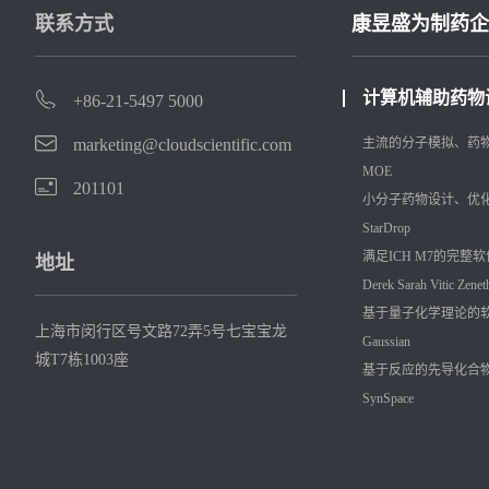
联系方式
康昱盛为制药企
计算机辅助药物
+86-21-5497 5000
marketing@cloudscientific.com
主流的分子模拟、药
MOE
201101
小分子药物设计、优
StarDrop
满足ICH M7的完整
地址
Derek
Sarah
Vitic
Zenet
基于量子化学理论的
上海市闵行区号文路72弄5号七宝宝龙
Gaussian
城T7栋1003座
基于反应的先导化合
SynSpace