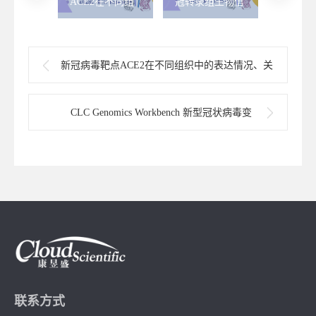
 analysis
ACE2在不同组
冠转录组生物信
Workbe
is
织中的表达情
息挖掘
冠状病
--如何将私
况、关联基因和
遗传、
与海量公
潜在靶标药物
化分析
集进行比
新冠病毒靶点ACE2在不同组织中的表达情况、关
联基因和潜在靶标药物
CLC Genomics Workbench 新型冠状病毒变
异、遗传、起源和进化分析
联系方式