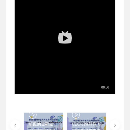
enuity
新冠病毒靶点
CLC+IPA软件 新
CLC Gen