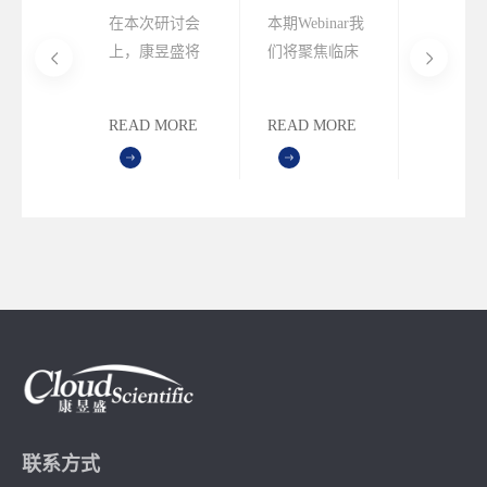
前实验
前实验室的
SEND合规的
前实验
日（周
在本次研讨会
本期Webinar我
本期主题
卓越运
数字化变革--
最佳实践--
到端流
:00，主
上，康昱盛将
们将聚焦临床
床前实验
stima
Xybion
Savante
闭环--
锁临床
为您详细介绍
前研究的标准
到端流程
与合规
Pristima临床
SEND标准数
Pristi
室的卓
Xybion Pristima
化数据端，为
环—— Pri
C）解
前数字化解
据集自动化
与动物
MORE
READ MORE
READ MORE
READ M
-
平台，分享实
您详细介绍
动物与动
案
决方案综述
解决方案
理解决
ima运营与
际应用案例。
Pristima Savante
管理解决
O&C）
模块的强大功
案
能，探讨
Savante从数据
上传、Study设
置、术语
Mapping到
SEND格式生成
和数据可视化
分析的整个过
程。
联系方式